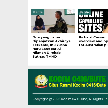
Berita
Berita
Doa yang Lama
Richard Casino
Dipanjatkan Akhirnya
overview and op
Terkabul, Ibu Yusna
for Australian p
Haru Langgar Al-
Hikmah Direhab
Satgas TMMD
Copyright @ 2026 Kodim 0416 Bute, All Rights R