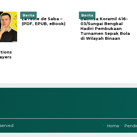
Berita
Berita
La reine de Saba –
Babinsa Koramil 416-
(PDF, EPUB, eBook)
03/Sungai Bengkal
Hadiri Pembukaan
Turnamen Sepak Bola
di Wilayah Binaan
tions
layers
eserved
Home
Pend