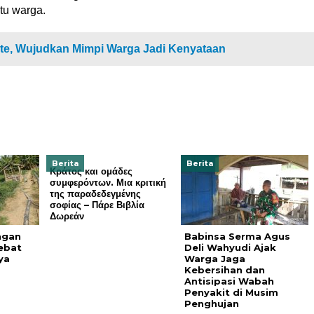
tu warga.
e, Wujudkan Mimpi Warga Jadi Kenyataan
Berita
Berita
Κράτος και ομάδες
συμφερόντων. Μια κριτική
της παραδεδεγμένης
σοφίας – Πάρε Βιβλία
Δωρεάν
ngan
Babinsa Serma Agus
ebat
Deli Wahyudi Ajak
ya
Warga Jaga
Kebersihan dan
Antisipasi Wabah
Penyakit di Musim
Penghujan