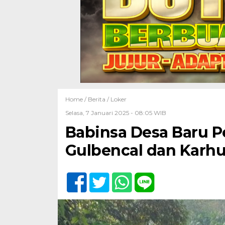
Home /
Berita
/
Loker
Selasa, 7 Januari 2025 - 08:05 WIB
Babinsa Desa Baru P
Gulbencal dan Karh