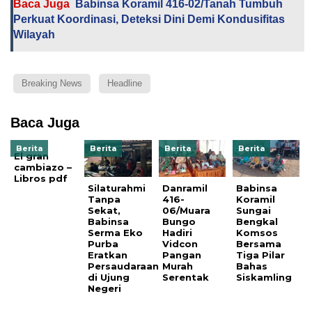
Baca Juga
Babinsa Koramil 416-02/Tanah Tumbuh
Perkuat Koordinasi, Deteksi Dini Demi Kondusifitas
Wilayah
Breaking News
Headline
Baca Juga
Berita
Berita
Berita
Berita
El gran
cambiazo –
Libros pdf
Silaturahmi
Danramil
Babinsa
Tanpa
416-
Koramil
Sekat,
06/Muara
Sungai
Babinsa
Bungo
Bengkal
Serma Eko
Hadiri
Komsos
Purba
Vidcon
Bersama
Eratkan
Pangan
Tiga Pilar
Persaudaraan
Murah
Bahas
di Ujung
Serentak
Siskamling
Negeri