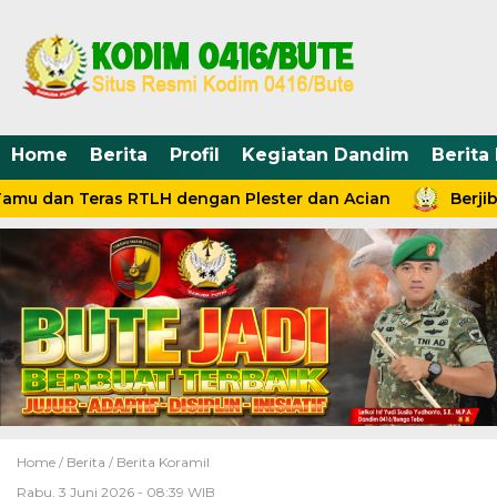
Home
Berita
Profil
Kegiatan Dandim
Berita
u dan Teras RTLH dengan Plester dan Acian
Berjib
Home /
Berita
/
Berita Koramil
Rabu, 3 Juni 2026 - 08:39 WIB