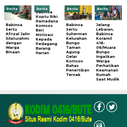
Berita
Berita
Berita
Berita
Babinsa
Koptu Riki
Ramadana
Babinsa
Babinsa
Jelang
Komsos
Sertu
Sertu
Lebaran,
Beri
Afrizal Jalin
Suherman
Babinsa
Motivasi
Silaturahmi
Kelurahan
Koramil
Kepada
dengan
Bungo
416-
Pedagang
Warga
Taman
06/Muara
Barang
Binaan
Agung
Bungo
Harian
Gelar
Ingatkan
Komsos
Warga
Bahas
Perhatikan
Penertiban
Keamanan
Ternak
Rumah
Saat Mudik