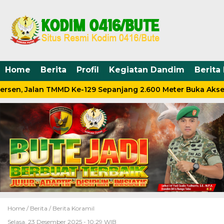
Home
Berita
Profil
Kegiatan Dandim
Berita
sen, Jalan TMMD Ke-129 Sepanjang 2.600 Meter Buka Akses
Home /
Berita
/
Berita Koramil
Selasa, 23 Desember 2025 - 10:29 WIB