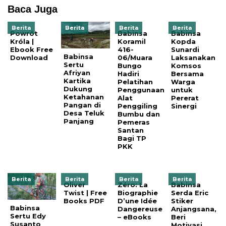
Baca Juga
Berita
Berita
Berita
Berita
Powrót
Babinsa
Babinsa
Króla |
Koramil
Kopda
Ebook Free
416-
Sunardi
Babinsa
Download
06/Muara
Laksanakan
Sertu
Bungo
Komsos
Afriyan
Hadiri
Bersama
Kartika
Pelatihan
Warga
Dukung
Penggunaan
untuk
Ketahanan
Alat
Pererat
Pangan di
Penggiling
Sinergi
Desa Teluk
Bumbu dan
Panjang
Pemeras
Santan
Bagi TP
PKK
Berita
Berita
Berita
Berita
Oliver
Zéro: La
Babinsa
Twist | Free
Biographie
Serda Eric
Books PDF
D’une Idée
Stiker
Babinsa
Dangereuse
Anjangsana,
Sertu Edy
– eBooks
Beri
Susanto
Motivasi