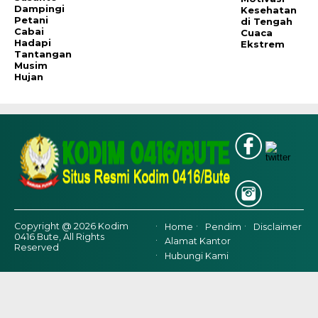
Dampingi
Kesehatan
Petani
di Tengah
Cabai
Cuaca
Hadapi
Ekstrem
Tantangan
Musim
Hujan
Copyright @ 2026 Kodim
Home
Pendim
Disclaimer
0416 Bute, All Rights
Alamat Kantor
Reserved
Hubungi Kami