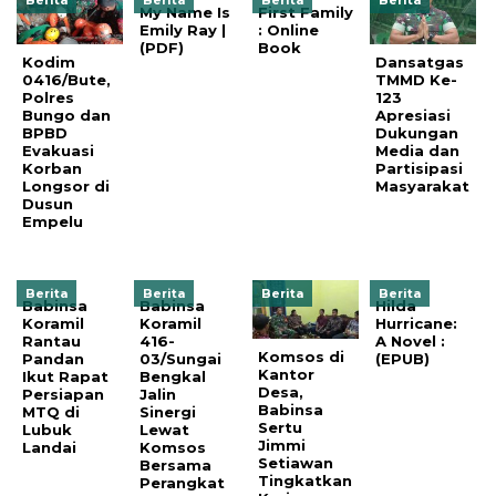
My Name Is
First Family
Emily Ray |
: Online
(PDF)
Book
Kodim
Dansatgas
0416/Bute,
TMMD Ke-
Polres
123
Bungo dan
Apresiasi
BPBD
Dukungan
Evakuasi
Media dan
Korban
Partisipasi
Longsor di
Masyarakat
Dusun
Empelu
Berita
Berita
Berita
Berita
Babinsa
Babinsa
Hilda
Koramil
Koramil
Hurricane:
Rantau
416-
A Novel :
Komsos di
Pandan
03/Sungai
(EPUB)
Kantor
Ikut Rapat
Bengkal
Desa,
Persiapan
Jalin
Babinsa
MTQ di
Sinergi
Sertu
Lubuk
Lewat
Jimmi
Landai
Komsos
Setiawan
Bersama
Tingkatkan
Perangkat