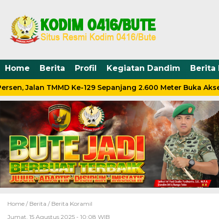
Home
Berita
Profil
Kegiatan Dandim
Berita
rsen, Jalan TMMD Ke-129 Sepanjang 2.600 Meter Buka Akse
Home /
Berita
/
Berita Koramil
Jumat, 15 Agustus 2025 - 10:08 WIB