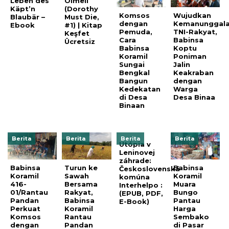
Leben des
Ölmeli
Käpt’n
(Dorothy
Komsos
Wujudkan
Blaubär –
Must Die,
dengan
Kemanunggal
Ebook
#1) | Kitap
Pemuda,
TNI-Rakyat,
Keşfet
Cara
Babinsa
Ücretsiz
Babinsa
Koptu
Koramil
Poniman
Sungai
Jalin
Bengkal
Keakraban
Bangun
dengan
Kedekatan
Warga
di Desa
Desa Binaa
Binaan
Berita
Berita
Berita
Berita
Utópia v
Leninovej
záhrade:
Babinsa
Turun ke
Babinsa
Československá
Koramil
Sawah
Koramil
komúna
416-
Bersama
Muara
Interhelpo :
01/Rantau
Rakyat,
Bungo
(EPUB, PDF,
Pandan
Babinsa
Pantau
E-Book)
Perkuat
Koramil
Harga
Komsos
Rantau
Sembako
dengan
Pandan
di Pasar