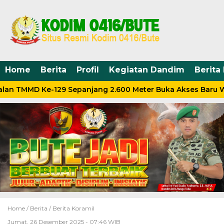
Home
Berita
Profil
Kegiatan Dandim
Berita
lan TMMD Ke-129 Sepanjang 2.600 Meter Buka Akses Baru W
Home /
Berita
/
Berita Koramil
Jumat, 26 Desember 2025 - 07:46 WIB