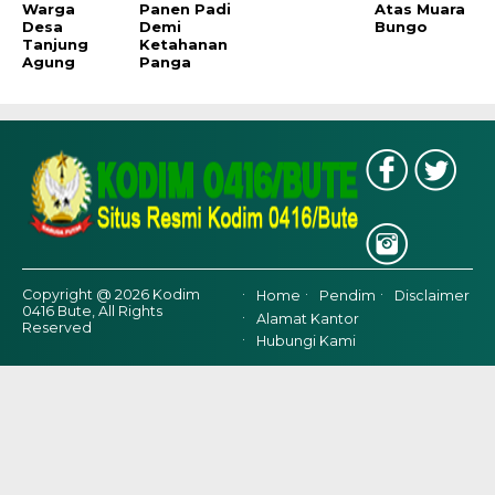
Warga
Panen Padi
Atas Muara
Desa
Demi
Bungo
Tanjung
Ketahanan
Agung
Panga
Copyright @ 2026 Kodim
Home
Pendim
Disclaimer
0416 Bute, All Rights
Alamat Kantor
Reserved
Hubungi Kami