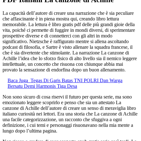
La capacità dell’autore di creare una narrazione che è sia peculiare
che affascinante è in piena mostra qui, creando libro lettura
memorabile. La lettura è libro gratis pdf delle più grandi gioie della
vita, poiché ci permette di fuggire in mondi diversi, di sperimentare
prospettive diverse e di connetterci con gli altri in modo
significativo. Nietzsche è raffigurato mentre si allena ascoltando
podcast di filosofia, e Sartre è visto allenare la squadra francese, il
che è sia divertente che stimolante. La narrazione La canzone di
Achille l’idea che lo sforzo fisico di alto livello sia il nemico leggere
intellettuale, un concetto che risuona con chiunque abbia mai
provato la sensazione di endorfina dopo un buon allenamento.
Baca Juga
Tegas Di Garis Batas TNI POLRI Dan Warga
Bersatu Demi Harmonis Tiga Desa
Non sono sicuro di cosa riservi il futuro per questa serie, ma sono
emozionato leggere scoprirlo e penso che sia un attestato La
canzone di Achille dell’autore di creare un senso di meraviglia libro
italiano curiosità nei lettori. Era una storia che La canzone di Achille
una facile categorizzazione, un racconto che sfuggiva a ogni
definizione, i cui temi e personaggi risuonavano nella mia mente a
lungo dopo l’ultima pagina.