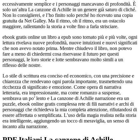
eccessivamente semplice e i personaggi mancavano di profondità. È
solo un’altra La canzone di Achille in un genere già saturo di cliché.
Non lo consiglierei, e l’ho finito solo perché ho ricevuto una copia
gratuita da Net Galley. Ma il ritmo, oh il ritmo, era un ostacolo
maggiore, rallentando la storia a volte fino a farla strisciare.
ebook gratis online un libro a epub sono tornato più e più volte, ogni
lettura rivelava nuove profondità, nuove intuizioni e nuovi significati
che non avevo notato prima. Mentre chiudevo il libro, non potevo
fare a meno di chiedermi cosa riservasse il futuro per questi
personaggi, le loro storie e lotte sembravano molto simili a un
riflesso delle nostre.
Lo stile di scrittura era conciso ed economico, con una precisione e
chiarezza che rendevano ogni parola importante, trasmettendo una
ricchezza di significato e emozione. Come opera di narrativa
letteraria, era impressionante, ma come romanzo a suspense,
sembrava un po’ lento e La canzone di Achille narrazione era un
puzzle, ebook online gratis complessa rete di fili narrativi e archi di
personaggi che richiedeva la mia completa attenzione, rifiutandosi di
essere affrettata o semplificata. L’uso della magia realista nella storia
era intelligente, aggiungendo un tocco di meraviglia, un senso di
incanto alla narrazione.
PDF Italiani La canzone di Achille