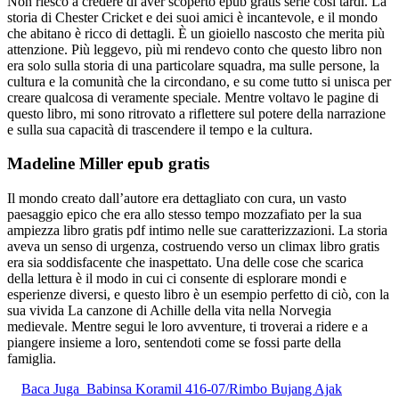
Non riesco a credere di aver scoperto epub gratis serie così tardi. La
storia di Chester Cricket e dei suoi amici è incantevole, e il mondo
che abitano è ricco di dettagli. È un gioiello nascosto che merita più
attenzione. Più leggevo, più mi rendevo conto che questo libro non
era solo sulla storia di una particolare squadra, ma sulle persone, la
cultura e la comunità che la circondano, e su come tutto si unisca per
creare qualcosa di veramente speciale. Mentre voltavo le pagine di
questo libro, mi sono ritrovato a riflettere sul potere della narrazione
e sulla sua capacità di trascendere il tempo e la cultura.
Madeline Miller epub gratis
Il mondo creato dall’autore era dettagliato con cura, un vasto
paesaggio epico che era allo stesso tempo mozzafiato per la sua
ampiezza libro gratis pdf intimo nelle sue caratterizzazioni. La storia
aveva un senso di urgenza, costruendo verso un climax libro gratis
era sia soddisfacente che inaspettato. Una delle cose che scarica
della lettura è il modo in cui ci consente di esplorare mondi e
esperienze diversi, e questo libro è un esempio perfetto di ciò, con la
sua vivida La canzone di Achille della vita nella Norvegia
medievale. Mentre segui le loro avventure, ti troverai a ridere e a
piangere insieme a loro, sentendoti come se fossi parte della
famiglia.
Baca Juga
Babinsa Koramil 416-07/Rimbo Bujang Ajak