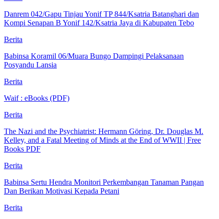
Danrem 042/Gapu Tinjau Yonif TP 844/Ksatria Batanghari dan
Kompi Senapan B Yonif 142/Ksatria Jaya di Kabupaten Tebo
Berita
Babinsa Koramil 06/Muara Bungo Dampingi Pelaksanaan
Posyandu Lansia
Berita
Waif : eBooks (PDF)
Berita
The Nazi and the Psychiatrist: Hermann Göring, Dr. Douglas M.
Kelley, and a Fatal Meeting of Minds at the End of WWII | Free
Books PDF
Berita
Babinsa Sertu Hendra Monitori Perkembangan Tanaman Pangan
Dan Berikan Motivasi Kepada Petani
Berita