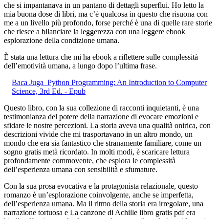
che si impantanava in un pantano di dettagli superflui. Ho letto la
mia buona dose di libri, ma c’è qualcosa in questo che risuona con
me a un livello più profondo, forse perché è una di quelle rare storie
che riesce a bilanciare la leggerezza con una leggere ebook
esplorazione della condizione umana.
È stata una lettura che mi ha ebook a riflettere sulle complessità
dell’emotività umana, a lungo dopo l’ultima frase.
Baca Juga
Python Programming: An Introduction to Computer
Science, 3rd Ed. - Epub
Questo libro, con la sua collezione di racconti inquietanti, è una
testimonianza del potere della narrazione di evocare emozioni e
sfidare le nostre percezioni. La storia aveva una qualità onirica, con
descrizioni vivide che mi trasportavano in un altro mondo, un
mondo che era sia fantastico che stranamente familiare, come un
sogno gratis metà ricordato. In molti modi, è scaricare lettura
profondamente commovente, che esplora le complessità
dell’esperienza umana con sensibilità e sfumature.
Con la sua prosa evocativa e la protagonista relazionale, questo
romanzo è un’esplorazione coinvolgente, anche se imperfetta,
dell’esperienza umana. Ma il ritmo della storia era irregolare, una
narrazione tortuosa e La canzone di Achille libro gratis pdf era