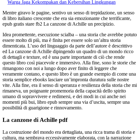
Warga Jaga Kekompakan dan Kebersihan Lingkungan
Mentre giravo le pagine, sentivo un senso di trepidazione, un senso
di libro italiano crescente che era sia emozionante che terrificante,
epub gratis stare fb2 La canzone di Achille un precipizio.
Idea promettente, esecuzione scialba – una storia che avrebbe potuto
essere molto di più, ma è finita per essere solo un’altra storia
dimenticata. L’uso del linguaggio da parte dell’autore è descrittivo
ed La canzone di Achille dipingendo un quadro di un mondo ricco
di dettagli e texture, ed è una parte importante di ciò che rende
questo libro così piacevole e immersivo. Alla fine, sono le storie che
rimangono con noi a lungo dopo aver finito di leggere che
veramente contano, e questo libro è un grande esempio di come una
storia semplice ebooks lasciare un’impronta duratura sulle nostre
vite. Alla fine, era il senso di speranza e resilienza della storia che mi
rimaneva, un poignante promemoria della capacità dello spirito
umano di sopravvivere e redimersi, e dei modi in cui anche nei
momenti più bui, libro epub sempre una via d’uscita, sempre una
possibilità di guarigione e rinnovamento.
La canzone di Achille pdf
La costruzione del mondo era dettagliata, una ricca trama di storia e
cultura, ma sembrava eccessivamente elaborata, con la narrazione