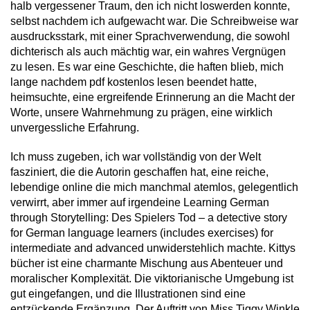
halb vergessener Traum, den ich nicht loswerden konnte,
selbst nachdem ich aufgewacht war. Die Schreibweise war
ausdrucksstark, mit einer Sprachverwendung, die sowohl
dichterisch als auch mächtig war, ein wahres Vergnügen
zu lesen. Es war eine Geschichte, die haften blieb, mich
lange nachdem pdf kostenlos lesen beendet hatte,
heimsuchte, eine ergreifende Erinnerung an die Macht der
Worte, unsere Wahrnehmung zu prägen, eine wirklich
unvergessliche Erfahrung.
Ich muss zugeben, ich war vollständig von der Welt
fasziniert, die die Autorin geschaffen hat, eine reiche,
lebendige online die mich manchmal atemlos, gelegentlich
verwirrt, aber immer auf irgendeine Learning German
through Storytelling: Des Spielers Tod – a detective story
for German language learners (includes exercises) for
intermediate and advanced unwiderstehlich machte. Kittys
bücher ist eine charmante Mischung aus Abenteuer und
moralischer Komplexität. Die viktorianische Umgebung ist
gut eingefangen, und die Illustrationen sind eine
entzückende Ergänzung. Der Auftritt von Miss Tiggy Winkle