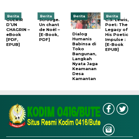
Berita
Berita
Berita
Berita
GUERIR
Scrooge.
C.S. Lewis,
D’UN
Un chant
Poet: The
CHAGRIN –
de Noël –
Legacy of
Dialog
eBook
[E-Book,
His Poetic
Humanis
[PDF,
PDF]
Impulse :
Babinsa di
EPUB]
[E-Book
Toko
EPUB]
Bangunan,
Langkah
Nyata Jaga
Keamanan
Desa
Kamantan