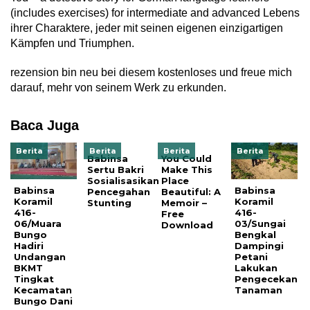
(includes exercises) for intermediate and advanced Lebens
ihrer Charaktere, jeder mit seinen eigenen einzigartigen
Kämpfen und Triumphen.
rezension bin neu bei diesem kostenloses und freue mich
darauf, mehr von seinem Werk zu erkunden.
Baca Juga
Berita
Berita
Berita
Berita
Babinsa
You Could
Sertu Bakri
Make This
Sosialisasikan
Place
Babinsa
Babinsa
Pencegahan
Beautiful: A
Koramil
Koramil
Stunting
Memoir –
416-
416-
Free
06/Muara
03/Sungai
Download
Bungo
Bengkal
Hadiri
Dampingi
Undangan
Petani
BKMT
Lakukan
Tingkat
Pengecekan
Kecamatan
Tanaman
Bungo Dani