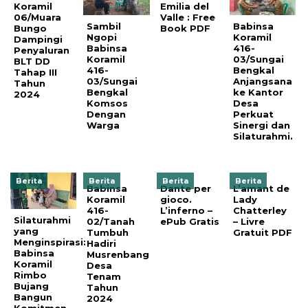
Koramil
Emilia del
06/Muara
Valle : Free
Sambil
Babinsa
Bungo
Book PDF
Ngopi
Koramil
Dampingi
Babinsa
416-
Penyaluran
Koramil
03/Sungai
BLT DD
416-
Bengkal
Tahap III
03/Sungai
Anjangsana
Tahun
Bengkal
ke Kantor
2024
Komsos
Desa
Dengan
Perkuat
Warga
Sinergi dan
Silaturahmi.
Berita
Berita
Berita
Berita
Babinsa
Dante per
L’amant de
Koramil
gioco.
Lady
416-
L’inferno –
Chatterley
Silaturahmi
02/Tanah
ePub Gratis
– Livre
yang
Tumbuh
Gratuit PDF
Menginspirasi:
Hadiri
Babinsa
Musrenbang
Koramil
Desa
Rimbo
Tenam
Bujang
Tahun
Bangun
2024