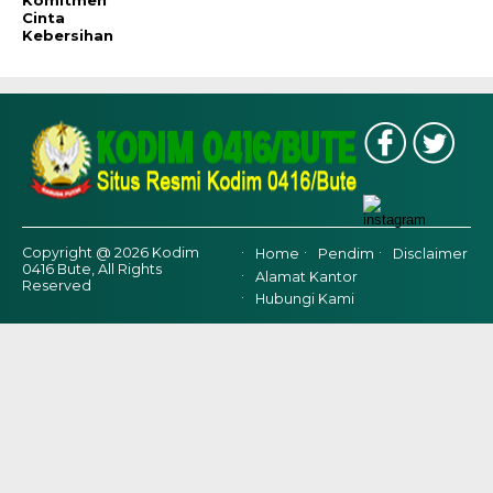
Komitmen
Cinta
Kebersihan
Copyright @ 2026 Kodim
Home
Pendim
Disclaimer
0416 Bute, All Rights
Alamat Kantor
Reserved
Hubungi Kami