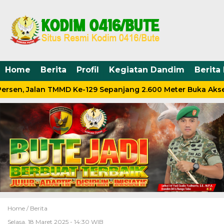
Home
Berita
Profil
Kegiatan Dandim
Berita
rsen, Jalan TMMD Ke-129 Sepanjang 2.600 Meter Buka Akse
Home /
Berita
Selasa, 18 Maret 2025 - 14:30 WIB