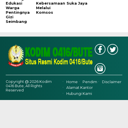
Edukasi
Kebersamaan
Suka Jaya
Warga
Melalui
Pentingnya
Komsos
Gizi
Seimbang
Copyright @ 2026 Kodim
Home
Pendim
Disclaimer
0416 Bute, All Rights
Alamat Kantor
Reserved
Hubungi Kami