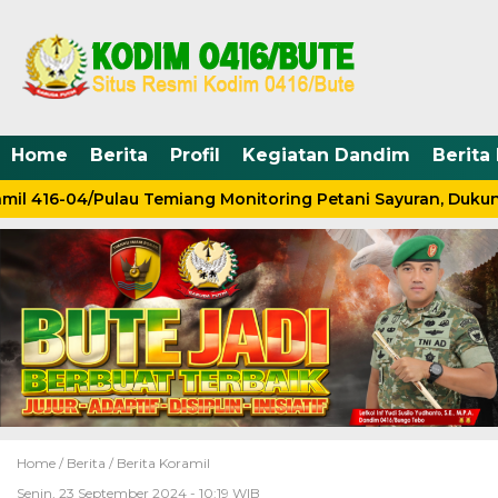
Home
Berita
Profil
Kegiatan Dandim
Berita
mil 416-04/Pulau Temiang Monitoring Petani Sayuran, Duku
Home /
Berita
/
Berita Koramil
Senin, 23 September 2024 - 10:19 WIB