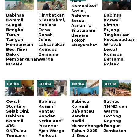
Jalin
Komunikasi
Sosial,
Babinsa
Tingkatkan
Babinsa
Babinsa
Koramil
Silaturahmi,
Koramil
Serda
Sungai
Babinsa
Rimbo
Asnun Ilal
Bengkal
Desa
Bujang
Silaturahmi
Turun
Renah
Tingkatkan
dengan
Tangan
Jelmu
Kewaspadaan
Tokoh
Menganyam
Laksanakan
Wilayah
Masyarakat
Besi Ring
Komsos
Lewat
Balok
Bersama
Komsos
Pembangunan
Warga
Bersama
KDKMP
Polsek
Berita
Berita
Berita
Berita
Cegah
Babinsa
Babinsa
Satgas
Stunting
Koramil
Koramil
TMMD dan
Sejak Dini,
Rantau
01/Rantau
Warga
Babinsa
Pandan
Pandan
Gotong
Koramil
Serka Andi
Hadiri
Royong
416-
Iskandar
Musrenbangdus
Bangun
04/Pulau
Ajak Warga
Tahun 2025
Jembatan
Temiang
Perkuat
di Desa